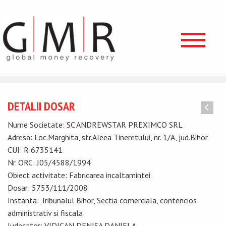
DETALII DOSAR
Nume Societate: SC ANDREWSTAR PREXIMCO SRL
Adresa: Loc.Marghita, str.Aleea Tineretului, nr. 1/A, jud.Bihor
CUI: R 6735141
Nr. ORC: J05/4588/1994
Obiect activitate: Fabricarea incaltamintei
Dosar: 5753/111/2008
Instanta: Tribunalul Bihor, Sectia comerciala, contencios
administrativ si fiscala
Judecator: VIDICAN DENISA DANIELA